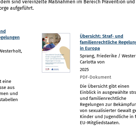
Zudem sind vereinzelte Maßnahmen im Bereich Prävention und
rge aufgeführt.
und
Übersicht: Straf- und
Regelungen
familienrechtliche Regelu
in Europa
Westerholt,
Sprang, Friederike / Wester
Carlotta von
2025
PDF-Dokument
t eine
Die Übersicht gibt einen
sse aus
Einblick in ausgewählte str
mmen und
und familienrechtliche
hstabellen
Regelungen zur Bekämpfu
von sexualisierter Gewalt 
Kinder und Jugendliche in 
EU-Mitgliedstaaten.