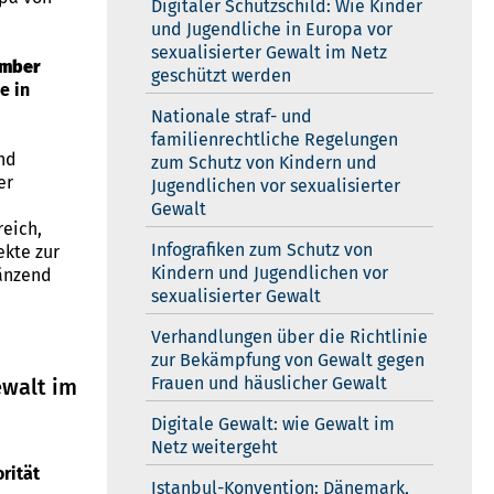
Digitaler Schutzschild: Wie Kinder
und Jugendliche in Europa vor
sexualisierter Gewalt im Netz
ember
geschützt werden
e in
Nationale straf- und
familienrechtliche Regelungen
nd
zum Schutz von Kindern und
er
Jugendlichen vor sexualisierter
Gewalt
reich,
Infografiken zum Schutz von
ekte zur
Kindern und Jugendlichen vor
gänzend
sexualisierter Gewalt
Verhandlungen über die Richtlinie
zur Bekämpfung von Gewalt gegen
Frauen und häuslicher Gewalt
ewalt im
Digitale Gewalt: wie Gewalt im
Netz weitergeht
rität
Istanbul-Konvention: Dänemark,