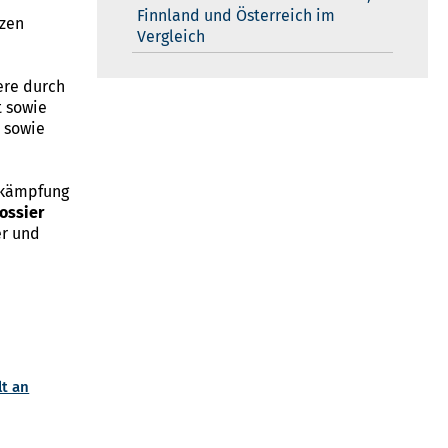
n
Finnland und Österreich im
nzen
Vergleich
ere durch
t sowie
 sowie
ekämpfung
ossier
er und
lt an