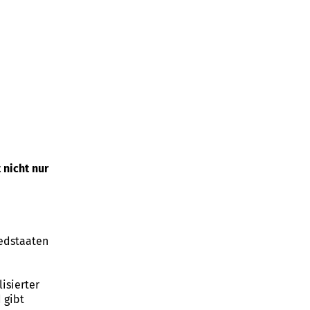
 nicht nur
iedstaaten
isierter
 gibt