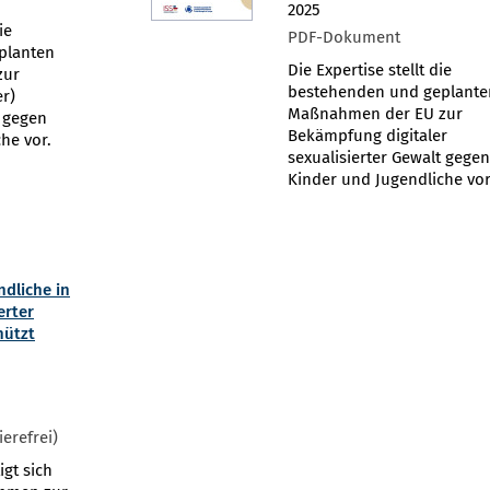
2025
ie
PDF-Dokument
planten
Die Expertise stellt die
zur
bestehenden und geplante
r)
Maßnahmen der EU zur
t gegen
Bekämpfung digitaler
he vor.
sexualisierter Gewalt gege
Kinder und Jugendliche vor
ndliche in
erter
hützt
erefrei)
igt sich