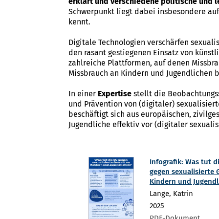
erklärt und verschiedene politische und l
Schwerpunkt liegt dabei insbesondere auf
kennt.
Digitale Technologien verschärfen sexuali
den rasant gestiegenen Einsatz von künstl
zahlreiche Plattformen, auf denen Missb
Missbrauch an Kindern und Jugendlichen 
In einer
Expertise
stellt die Beobachtung
und Prävention von (digitaler) sexualisier
beschäftigt sich aus europäischen, zivilg
Jugendliche effektiv vor (digitaler sexual
Infografik: Was tut d
gegen sexualisierte 
Kindern und Jugendl
Lange, Katrin
2025
PDF-Dokument