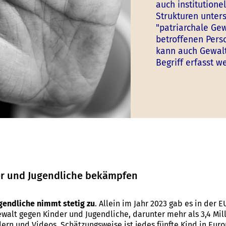
auch institutione
Strukturen unters
"patriarchale Gew
betroffenen Pers
kann auch Gewalt
Begriff erfasst w
er und Jugendliche bekämpfen
gendliche nimmt stetig zu
. Allein im Jahr 2023 gab es in der E
walt gegen Kinder und Jugendliche, darunter mehr als 3,4 Mil
ern und Videos. Schätzungsweise ist jedes fünfte Kind in Eur