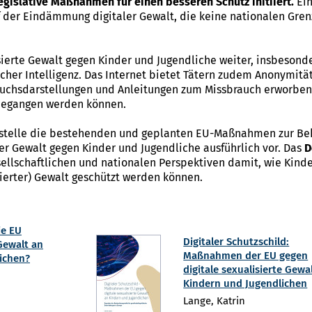
egislative Maßnahmen für einen besseren Schutz initiiert.
Ei
 der Eindämmung digitaler Gewalt, die keine nationalen Gre
sierte Gewalt gegen Kinder und Jugendliche weiter, insbesond
icher Intelligenz. Das Internet bietet Tätern zudem Anonymitä
rauchsdarstellungen und Anleitungen zum Missbrauch erworben
begangen werden können.
sstelle die bestehenden und geplanten EU-Maßnahmen zur B
ter Gewalt gegen Kinder und Jugendliche ausführlich vor. Das
D
esellschaftlichen und nationalen Perspektiven damit, wie Kind
isierter) Gewalt geschützt werden können.
ie EU
Digitaler Schutzschild:
Gewalt an
Maßnahmen der EU gegen
ichen?
digitale sexualisierte Gewa
Kindern und Jugendlichen
Lange, Katrin