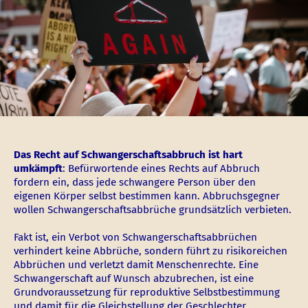
Das Recht auf Schwangerschaftsabbruch ist hart
umkämpft
: Befürwortende eines Rechts auf Abbruch
fordern ein, dass jede schwangere Person über den
eigenen Körper selbst bestimmen kann. Abbruchsgegner
wollen Schwangerschaftsabbrüche grundsätzlich verbieten.
Fakt ist, ein Verbot von Schwangerschaftsabbrüchen
verhindert keine Abbrüche, sondern führt zu risikoreichen
Abbrüchen und verletzt damit Menschenrechte. Eine
Schwangerschaft auf Wunsch abzubrechen, ist eine
Grundvoraussetzung für reproduktive Selbstbestimmung
und damit für die Gleichstellung der Geschlechter.